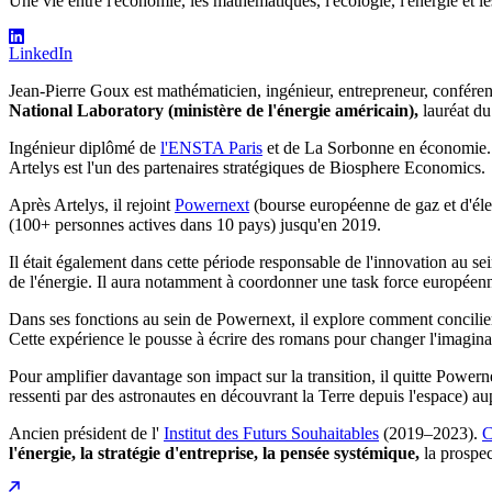
Une vie entre l'économie, les mathématiques, l'écologie, l'énergie et les
LinkedIn
Jean-Pierre Goux est mathématicien, ingénieur, entrepreneur, conféren
National Laboratory (ministère de l'énergie américain),
lauréat du
Ingénieur diplômé de
l'ENSTA Paris
et de La Sorbonne en économie.
Artelys est l'un des partenaires stratégiques de Biosphere Economics.
Après Artelys, il rejoint
Powernext
(bourse européenne de gaz et d'éle
(100+ personnes actives dans 10 pays)
jusqu'en 2019.
Il était également dans cette période responsable de l'innovation au
de l'énergie. Il aura notamment à coordonner une task force européenne
Dans ses fonctions au sein de Powernext, il explore comment concilier 
Cette expérience le pousse à écrire des romans pour changer l'imagina
Pour amplifier davantage son impact sur la transition, il quitte Power
ressenti par des astronautes en découvrant la Terre depuis l'espace) 
Ancien président de l'
Institut des Futurs Souhaitables
(2019–2023).
C
l'énergie,
la stratégie d'entreprise, la pensée systémique,
la prospec