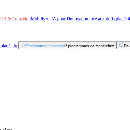
IA & Transition
Mobiliser l'IA pour l'innovation face aux défis planétai
 planétaire
Programmes moonshot
2 programmes de recherche
▾
Dev