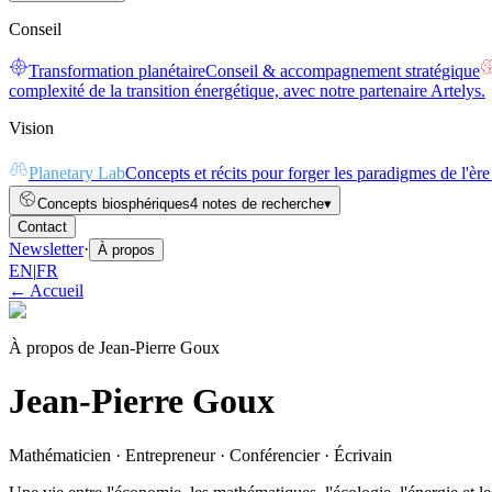
Conseil
Transformation planétaire
Conseil & accompagnement stratégique
complexité de la transition énergétique, avec notre partenaire Artelys.
Vision
Planetary Lab
Concepts et récits pour forger les paradigmes de l'ère
Concepts biosphériques
4 notes de recherche
▾
Contact
Newsletter
·
À propos
EN
|
FR
← Accueil
À propos de Jean-Pierre Goux
Jean-Pierre Goux
Mathématicien · Entrepreneur · Conférencier · Écrivain