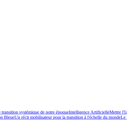
transition systémique de notre époque
Intelligence Artificielle
Mettre l'I
on Bleue
Un récit mobilisateur pour la transition à l'échelle du monde
Le 