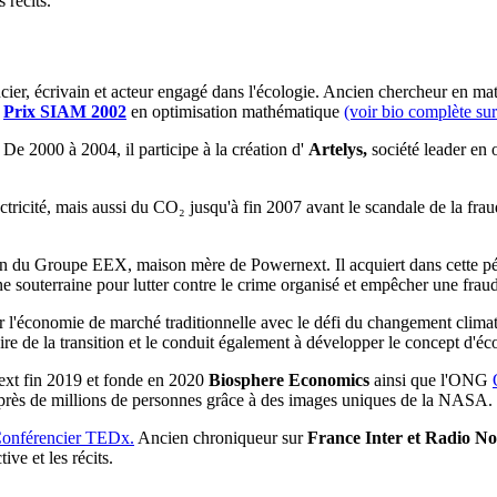
 récits.
cier, écrivain et acteur engagé dans l'écologie. Ancien chercheur en m
Prix SIAM 2002
en optimisation mathématique
(voir bio complète su
De 2000 à 2004, il participe à la création d'
Artelys,
société leader en
ctricité, mais aussi du CO₂ jusqu'à fin 2007 avant le scandale de la fra
 sein du Groupe EEX, maison mère de Powernext. Il acquiert dans cette p
 souterraine pour lutter contre le crime organisé et empêcher une fraude
l'économie de marché traditionnelle avec le défi du changement climatiq
ire de la transition et le conduit également à développer le concept d'é
next fin 2019 et fonde en 2020
Biosphere Economics
ainsi que l'ONG
auprès de millions de personnes grâce à des images uniques de la NASA.
onférencier TEDx.
Ancien chroniqueur sur
France Inter et Radio No
tive et les récits.