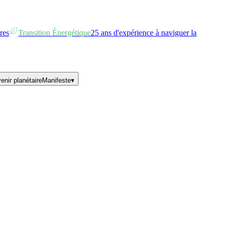
res
Transition Énergétique
25 ans d'expérience à naviguer la
enir planétaire
Manifeste
▾