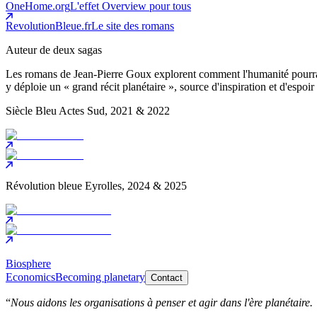
OneHome.org
L'effet Overview pour tous
RevolutionBleue.fr
Le site des romans
Auteur de deux sagas
Les romans de Jean-Pierre Goux explorent comment l'humanité pourrait ré
y déploie un « grand récit planétaire », source d'inspiration et d'espoir 
Siècle Bleu
Actes Sud, 2021 & 2022
Révolution bleue
Eyrolles, 2024 & 2025
Biosphere
Economics
Becoming planetary
Contact
“
Nous aidons les organisations à penser et agir dans l'ère planétaire.