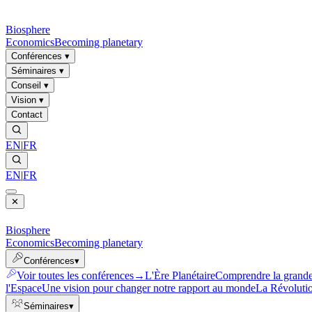
Biosphere
Economics
Becoming planetary
Conférences
▾
Séminaires
▾
Conseil
▾
Vision
▾
Contact
EN
|
FR
EN
|
FR
✕
Biosphere
Economics
Becoming planetary
Conférences
▾
Voir toutes les conférences
→
L'Ère Planétaire
Comprendre la grande 
l'Espace
Une vision pour changer notre rapport au monde
La Révoluti
Séminaires
▾