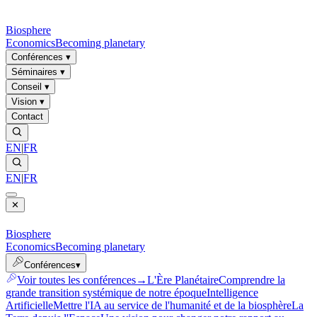
Biosphere
Economics
Becoming planetary
Conférences
▾
Séminaires
▾
Conseil
▾
Vision
▾
Contact
EN
|
FR
EN
|
FR
✕
Biosphere
Economics
Becoming planetary
Conférences
▾
Voir toutes les conférences
→
L'Ère Planétaire
Comprendre la
grande transition systémique de notre époque
Intelligence
Artificielle
Mettre l'IA au service de l'humanité et de la biosphère
La