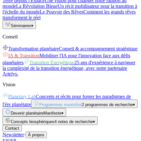
Terre depuis l'Espace
Une vision pour changer notre rapport au
monde
La Révolution Bleue
Un récit mobilisateur pour la transition à
l'échelle du monde
Le Pouvoir des Rêves
Comment les grands rêves
transforment le réel
Séminaires
▾
Conseil
Transformation planétaire
Conseil & accompagnement stratégique
IA & Transition
Mobiliser l'IA pour l'innovation face aux défis
planétaires
Transition Énergétique
25 ans d'expérience à naviguer
la complexité de la transition énergétique, avec notre partenaire
Artelys.
Vision
Planetary Lab
Concepts et récits pour forger les paradigmes de
l'ère planétaire
Programmes moonshot
2 programmes de recherche
▾
Devenir planétaire
Manifeste
▾
Concepts biosphériques
4 notes de recherche
▾
Contact
Newsletter
·
À propos
EN
|
FR