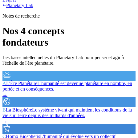
Planetary Lab
Notes de recherche
Nos
4 concepts
fondateurs
Les bases intellectuelles du Planetary Lab pour penser et agir à
l'échelle de l'ère planétaire.
A
L'Ère Planétaire
L'humanité est devenue planétaire en nombre, en
portée et en conséquences.
→
B
La Biosphère
Le système vivant qui maintient les conditions de la
vie sur Terre depuis des milliards d'années.
→
C
Homo Biospheris
L'humanité qui évolue vers un collectif