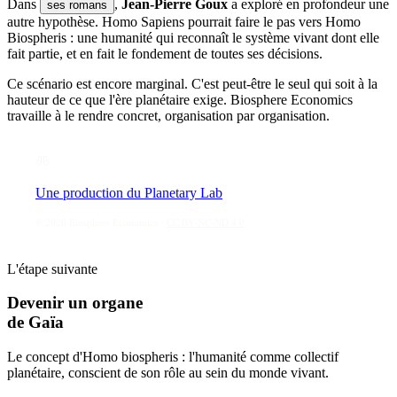
Dans
,
Jean-Pierre Goux
a exploré en profondeur une
ses romans
autre hypothèse. Homo Sapiens pourrait faire le pas vers
Homo
Biospheris
: une humanité qui reconnaît le système vivant dont elle
fait partie, et en fait le fondement de toutes ses décisions.
Ce scénario est encore marginal. C'est peut-être le seul qui soit à la
hauteur de ce que l'ère planétaire exige. Biosphere Economics
travaille à le rendre concret, organisation par organisation.
Une production du
Planetary Lab
©
2026
Biosphere Economics
·
CC BY-NC-ND 4.0
L'étape suivante
Devenir un organe
de Gaïa
Le concept d'Homo biospheris : l'humanité comme collectif
planétaire, conscient de son rôle au sein du monde vivant.