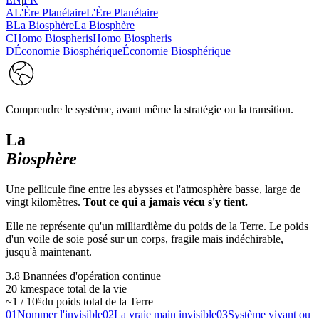
A
L'Ère Planétaire
L'Ère Planétaire
B
La Biosphère
La Biosphère
C
Homo Biospheris
Homo Biospheris
D
Économie Biosphérique
Économie Biosphérique
Comprendre le système, avant même la stratégie ou la transition.
La
Biosphère
Une pellicule fine entre les abysses et l'atmosphère basse, large de
vingt kilomètres.
Tout ce qui a jamais vécu s'y tient.
Elle ne représente qu'un milliardième du poids de la Terre. Le poids
d'un voile de soie posé sur un corps, fragile mais indéchirable,
jusqu'à maintenant.
3.8 Bn
années d'opération continue
20 km
espace total de la vie
~1 / 10⁹
du poids total de la Terre
01
Nommer l'invisible
02
La vraie main invisible
03
Système vivant ou