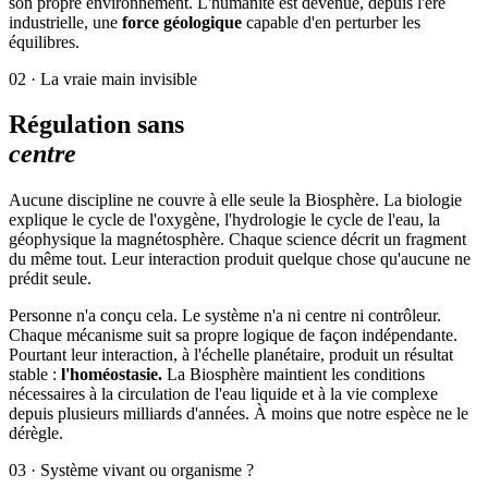
son propre environnement. L'humanité est devenue, depuis l'ère
industrielle, une
force géologique
capable d'en perturber les
équilibres.
02 ·
La vraie main invisible
Régulation sans
centre
Aucune discipline ne couvre à elle seule la Biosphère. La biologie
explique le cycle de l'oxygène, l'hydrologie le cycle de l'eau, la
géophysique la magnétosphère. Chaque science décrit un fragment
du même tout. Leur interaction produit quelque chose qu'aucune ne
prédit seule.
Personne n'a conçu cela. Le système n'a ni centre ni contrôleur.
Chaque mécanisme suit sa propre logique de façon indépendante.
Pourtant leur interaction, à l'échelle planétaire, produit un résultat
stable :
l'homéostasie.
La Biosphère maintient les conditions
nécessaires à la circulation de l'eau liquide et à la vie complexe
depuis
plusieurs milliards d'années.
À moins que notre espèce ne le
dérègle.
03 ·
Système vivant ou organisme ?