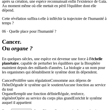
après sa création, une espèce reconnaissait enfin l'existence de Gaïa.
Au moment même où elle mettait en péril l'équilibre dont elle
dépend.
Cette révélation suffira-t-elle à infléchir la trajectoire de l'humanité à
temps ?
06 ·
Quelle place pour l'humanité ?
Cancer.
Ou
organe ?
En quelques siècles, une espèce est devenue une force à
l'échelle
planétaire
, capable de perturber les équilibres que la Biosphère
maintient depuis des milliards d'années. La biologie a un nom pour
les organismes qui déstabilisent le système dont ils dépendent.
Cancer
Prolifère sans régulation
Consomme aux dépens de
l'hôte
Dégrade le système qui le soutient
Aucune fonction au service
du tout
Organe
Remplit une fonction définie
Régule, renforce,
régénère
Opère au service du corps plus grand
Enrichit le système
auquel il appartient