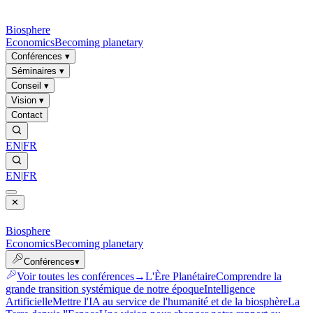
Biosphere
Economics
Becoming planetary
Conférences
▾
Séminaires
▾
Conseil
▾
Vision
▾
Contact
EN
|
FR
EN
|
FR
✕
Biosphere
Economics
Becoming planetary
Conférences
▾
Voir toutes les conférences
→
L'Ère Planétaire
Comprendre la
grande transition systémique de notre époque
Intelligence
Artificielle
Mettre l'IA au service de l'humanité et de la biosphère
La