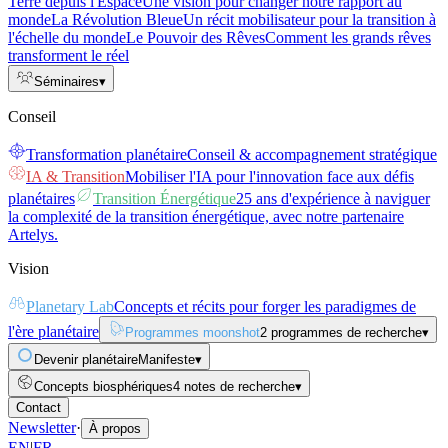
Terre depuis l'Espace
Une vision pour changer notre rapport au
monde
La Révolution Bleue
Un récit mobilisateur pour la transition à
l'échelle du monde
Le Pouvoir des Rêves
Comment les grands rêves
transforment le réel
Séminaires
▾
Conseil
Transformation planétaire
Conseil & accompagnement stratégique
IA & Transition
Mobiliser l'IA pour l'innovation face aux défis
planétaires
Transition Énergétique
25 ans d'expérience à naviguer
la complexité de la transition énergétique, avec notre partenaire
Artelys.
Vision
Planetary Lab
Concepts et récits pour forger les paradigmes de
l'ère planétaire
Programmes moonshot
2 programmes de recherche
▾
Devenir planétaire
Manifeste
▾
Concepts biosphériques
4 notes de recherche
▾
Contact
Newsletter
·
À propos
EN
|
FR