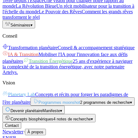
Terre depuis l'Espace
Une vision pour changer notre rapport au
monde
La Révolution Bleue
Un récit mobilisateur pour la transition à
l'échelle du monde
Le Pouvoir des Rêves
Comment les grands rêves
transforment le réel
Séminaires
▾
Conseil
Transformation planétaire
Conseil & accompagnement stratégique
IA & Transition
Mobiliser l'IA pour l'innovation face aux défis
planétaires
Transition Énergétique
25 ans d'expérience à naviguer
la complexité de la transition énergétique, avec notre partenaire
Artelys.
Vision
Planetary Lab
Concepts et récits pour forger les paradigmes de
l'ère planétaire
Programmes moonshot
2 programmes de recherche
▾
Devenir planétaire
Manifeste
▾
Concepts biosphériques
4 notes de recherche
▾
Contact
Newsletter
·
À propos
EN
|
FR