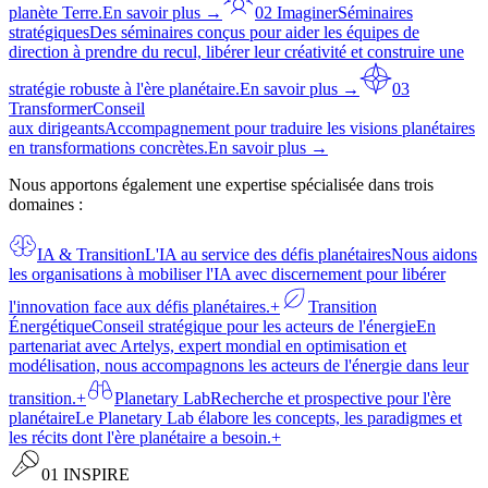
planète Terre.
En savoir plus →
02 Imaginer
Séminaires
stratégiques
Des séminaires conçus pour aider les équipes de
direction à prendre du recul, libérer leur créativité et construire une
stratégie robuste à l'ère planétaire.
En savoir plus →
03
Transformer
Conseil
aux dirigeants
Accompagnement pour traduire les visions planétaires
en transformations concrètes.
En savoir plus →
Nous apportons également une expertise spécialisée dans
trois
domaines
:
IA & Transition
L'IA au service des défis planétaires
Nous aidons
les organisations à mobiliser l'IA avec discernement pour libérer
l'innovation face aux défis planétaires.
+
Transition
Énergétique
Conseil stratégique pour les acteurs de l'énergie
En
partenariat avec Artelys, expert mondial en optimisation et
modélisation, nous accompagnons les acteurs de l'énergie dans leur
transition.
+
Planetary Lab
Recherche et prospective pour l'ère
planétaire
Le Planetary Lab élabore les concepts, les paradigmes et
les récits dont l'ère planétaire a besoin.
+
01 INSPIRE