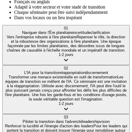
Français ou anglais
Adapté à votre secteur et votre stade de transition
Chaque séminaire peut être suivi indépendamment
Dans vos locaux ou un lieu inspirant
01
Naviguer dans l'Ère planétaire
incertitude
clarification
Vers l'entreprise robuste à l'ère planétaire
Repenser le rôle, la direction
et la robustesse des organisations à l'ère planétaire. Une époque
façonnée par les limites planétaires, des désordres issus de longues
chaînes de causalité à l'échelle mondiale et un impératif de transition.
1-2 jours
02
L'IA pour la transition
réappropriation
discernement
Transformer une menace existentielle en outil de transformation
Les
équipes de transition se méfient de l'IA. Ce séminaire est une invitation
à la réappropriation. Utilisée avec discernement, l'IA peut être l'outil le
plus puissant jamais conçu pour affronter les défis les plus difficiles de
l'ère planétaire. Une fois les garde-fous et les conditions d'usage posés,
la seule véritable question est l'imagination.
1-2 jours
03
Piloter la transition dans l'adversité
leadership
vision
Renforcer la lucidité et l'énergie d'action des leaders
Pour les leaders qui
portent la transition et doivent trouver l'énergie pour remobiliser autour