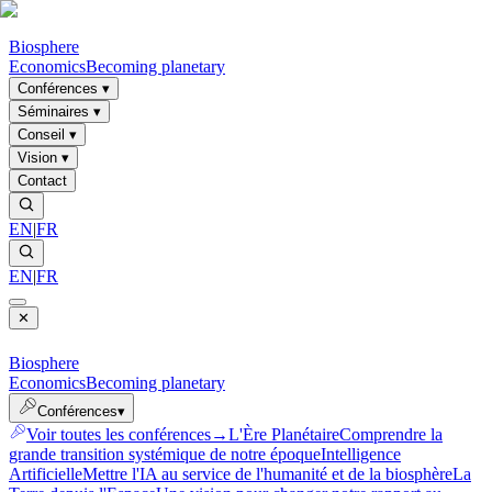
Biosphere
Economics
Becoming planetary
Conférences
▾
Séminaires
▾
Conseil
▾
Vision
▾
Contact
EN
|
FR
EN
|
FR
✕
Biosphere
Economics
Becoming planetary
Conférences
▾
Voir toutes les conférences
→
L'Ère Planétaire
Comprendre la
grande transition systémique de notre époque
Intelligence
Artificielle
Mettre l'IA au service de l'humanité et de la biosphère
La