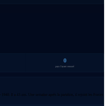
0
pays l'ayant censuré
1940. Il a 43 ans. Une semaine après la parution, il rejoint les Forces