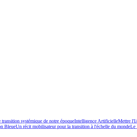
transition systémique de notre époque
Intelligence Artificielle
Mettre l'I
on Bleue
Un récit mobilisateur pour la transition à l'échelle du monde
Le 