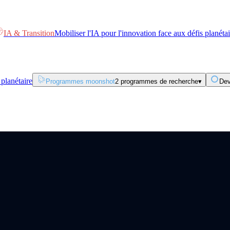
IA & Transition
Mobiliser l'IA pour l'innovation face aux défis planétai
 planétaire
Programmes moonshot
2 programmes de recherche
▾
Dev