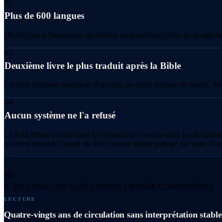
02
Plus de 600 langues
Du français à l'aragonais, du tibétain au luxembourgeois, du malgache
03
Deuxième livre le plus traduit après la Bible
Un livre religieux fondateur d'un côté, un conte profane de l'autre. Aucu
04
Aucun système ne l'a refusé
Le Petit Prince circule dans les démocraties comme dans les dictatures
qui rend possible l'usage du livre comme mythe partagé par toute l'hu
II. UN LIVRE QUI AGIT SANS SE LAISSER COMPRENDRE
LECTURE
Quatre-vingts ans de circulation sans interprétation stable