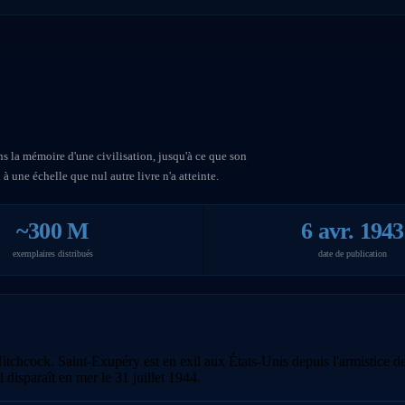
ns la mémoire d'une civilisation, jusqu'à ce que son
à une échelle que nul autre livre n'a atteinte.
~300 M
6 avr. 1943
exemplaires distribués
date de publication
tchcock. Saint-Exupéry est en exil aux États-Unis depuis l'armistice de 
Il disparaît en mer le 31 juillet 1944.