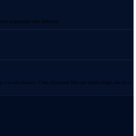
ion n'approche cette diffusion.
 a vu une menace. Cette circulation libre sur quatre-vingts ans est ce