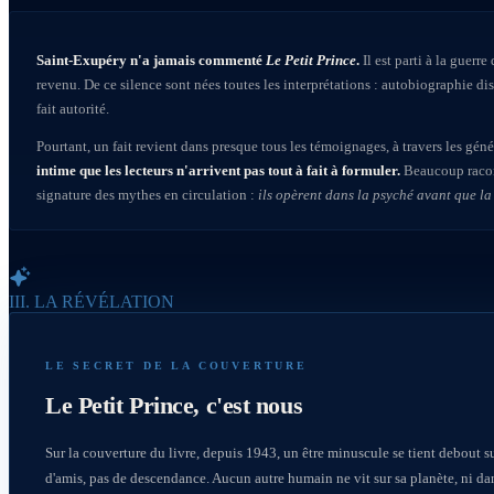
Saint-Exupéry n'a jamais commenté
Le Petit Prince
.
Il est parti à la guerre
revenu. De ce silence sont nées toutes les interprétations : autobiographie dis
fait autorité.
Pourtant, un fait revient dans presque tous les témoignages, à travers les géné
intime que les lecteurs n'arrivent pas tout à fait à formuler.
Beaucoup racont
signature des mythes en circulation :
ils opèrent dans la psyché avant que la
III. LA RÉVÉLATION
LE SECRET DE LA COUVERTURE
Le Petit Prince, c'est nous
Sur la couverture du livre, depuis 1943, un être minuscule se tient debout sur
d'amis, pas de descendance. Aucun autre humain ne vit sur sa planète, ni dans 