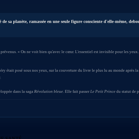
té de sa planète, ramassée en une seule figure consciente d'elle-même, debou
révenus. « On ne voit bien qu'avec le cœur. L'essentiel est invisible pour les yeux.
ry était posé sous nos yeux, sur la couverture du livre le plus lu au monde après la
.
veloppée dans la saga
Révolution bleue
. Elle fait passer
Le Petit Prince
du statut de 
NE SANTÉ