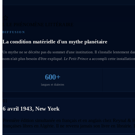
I. LE PHÉNOMÈNE LITTÉRAIRE
DIFFUSION
La condition matérielle d'un mythe planétaire
Un mythe ne se décrète pas du sommet d'une institution. Il s'installe lentement da
nom n'ait plus besoin d'être expliqué.
Le Petit Prince
a accompli cette installation 
600+
langues et dialectes
01
6 avril 1943, New York
Première édition simultanée en français et en anglais chez Reynal & Hi
françaises libres en Algérie. Il ne reverra jamais son livre en librairie. 