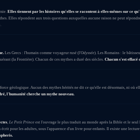
omie.
Elles tiennent par les histoires qu'elles se racontent à elles-mêmes sur ce qu'e
hes. Elles répondent aux trois questions auxquelles aucune raison ne peut répondre
.
he.
Les Grecs : l'humain comme voyageur rusé (l'
Odyssée
). Les Romains : le bâtisse
érant (la Frontière). Chacun de ces mythes a duré des siècles.
Chacun s'est effacé 
force géologique. Aucun des mythes hérités ne dit ce qu'elle est désormais, ni où ell
ndré, l'humanité cherche un mythe nouveau.
ectes
,
Le Petit Prince
est l'ouvrage le plus traduit au monde après la Bible et le seul l
écrit pour les adultes, sous l'apparence d'un livre pour enfants. Il existe une lecture
spheris.