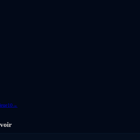
leue
10
→
voir