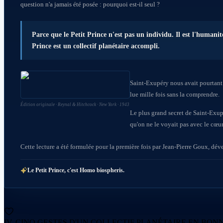
question n'a jamais été posée : pourquoi est-il seul ?
Parce que le Petit Prince n'est pas un individu. Il est l'humani
Prince est un collectif planétaire accompli.
Saint-Exupéry nous avait pourtant p
lue mille fois sans la comprendre.
Édition originale · Reynal & Hitchcock · New York · 1943
Le plus grand secret de Saint-Exupé
qu'on ne le voyait pas avec le cœur
Cette lecture a été formulée pour la première fois par Jean-Pierre Goux, dé
Le Petit Prince, c'est Homo biospheris.
IV. CINQ GESTES D'UN COLLECTIF PLANÉTAIRE EN BON