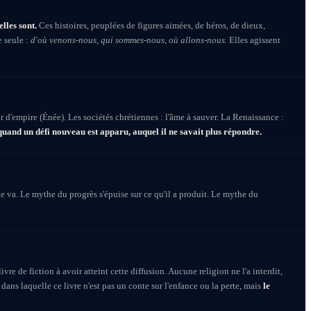
lles sont.
Ces histoires, peuplées de figures aimées, de héros, de dieux,
 seule :
d'où venons-nous, qui sommes-nous, où allons-nous.
Elles agissent
ur d'empire (Énée). Les sociétés chrétiennes : l'âme à sauver. La Renaissance :
quand un défi nouveau est apparu, auquel il ne savait plus répondre.
e va. Le mythe du progrès s'épuise sur ce qu'il a produit. Le mythe du
ivre de fiction à avoir atteint cette diffusion. Aucune religion ne l'a interdit,
 dans laquelle ce livre n'est pas un conte sur l'enfance ou la perte, mais
le