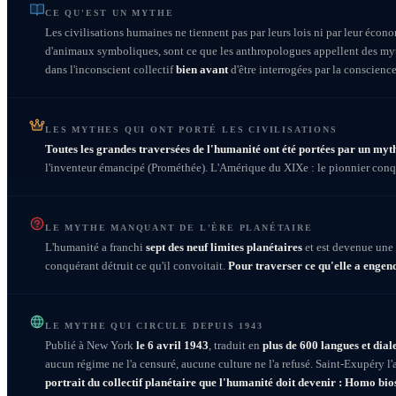
CE QU'EST UN MYTHE
Les civilisations humaines ne tiennent pas par leurs lois ni par leur écon
d'animaux symboliques, sont ce que les anthropologues appellent des myt
dans l'inconscient collectif
bien avant
d'être interrogées par la conscience
LES MYTHES QUI ONT PORTÉ LES CIVILISATIONS
Toutes les grandes traversées de l'humanité ont été portées par un myt
l'inventeur émancipé (Prométhée). L'Amérique du XIXe : le pionnier conqu
LE MYTHE MANQUANT DE L'ÈRE PLANÉTAIRE
L'humanité a franchi
sept des neuf limites planétaires
et est devenue une 
conquérant détruit ce qu'il convoitait.
Pour traverser ce qu'elle a enge
LE MYTHE QUI CIRCULE DEPUIS 1943
Publié à New York
le 6 avril 1943
, traduit en
plus de 600 langues et dial
aucun régime ne l'a censuré, aucune culture ne l'a refusé. Saint-Exupéry l'a 
portrait du collectif planétaire que l'humanité doit devenir : Homo bio