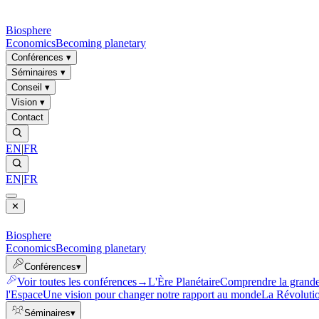
Biosphere
Economics
Becoming planetary
Conférences
▾
Séminaires
▾
Conseil
▾
Vision
▾
Contact
EN
|
FR
EN
|
FR
✕
Biosphere
Economics
Becoming planetary
Conférences
▾
Voir toutes les conférences
→
L'Ère Planétaire
Comprendre la grande 
l'Espace
Une vision pour changer notre rapport au monde
La Révoluti
Séminaires
▾