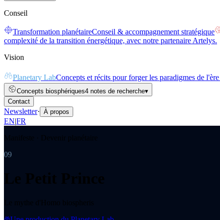
Conseil
Transformation planétaire
Conseil & accompagnement stratégique
complexité de la transition énergétique, avec notre partenaire Artelys.
Vision
Planetary Lab
Concepts et récits pour forger les paradigmes de l'ère
Concepts biosphériques
4 notes de recherche
▾
Contact
Newsletter
·
À propos
EN
|
FR
Manifeste · Devenir planétaire
09
Le Petit Prince
Le mythe d'Homo biospheris
Une production du
Planetary Lab